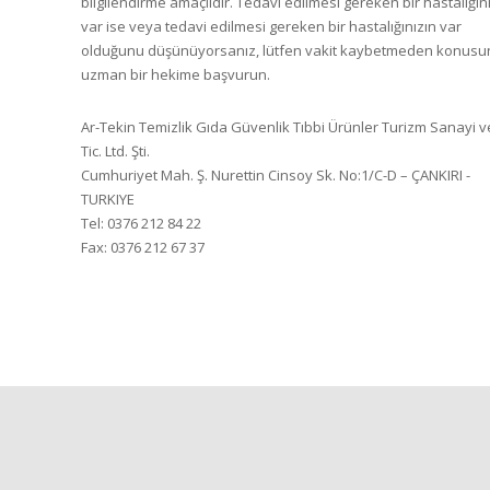
bilgilendirme amaçlıdır. Tedavi edilmesi gereken bir hastalığın
var ise veya tedavi edilmesi gereken bir hastalığınızın var
olduğunu düşünüyorsanız, lütfen vakit kaybetmeden konus
uzman bir hekime başvurun.
Ar-Tekin Temizlik Gıda Güvenlik Tıbbi Ürünler Turizm Sanayi v
Tic. Ltd. Şti.
Cumhuriyet Mah. Ş. Nurettin Cinsoy Sk. No:1/C-D – ÇANKIRI -
TURKIYE
Tel: 0376 212 84 22
Fax: 0376 212 67 37
Privacy
Terms
Sitemap