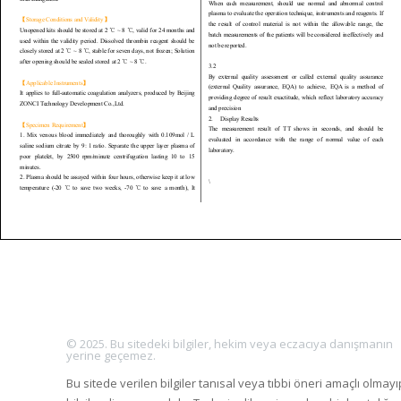
© 2025. Bu sitedeki bilgiler, hekim veya eczacıya danışmanın
yerine geçemez.
Bu sitede verilen bilgiler tanısal veya tıbbi öneri amaçlı olmayı