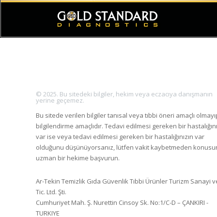
© 2025. Bu sitedeki bilgiler, hekim veya eczacıya danışmanın
yerine geçemez.
Bu sitede verilen bilgiler tanısal veya tıbbi öneri amaçlı olmayı
bilgilendirme amaçlıdır. Tedavi edilmesi gereken bir hastalığın
var ise veya tedavi edilmesi gereken bir hastalığınızın var
olduğunu düşünüyorsanız, lütfen vakit kaybetmeden konus
uzman bir hekime başvurun.
Ar-Tekin Temizlik Gıda Güvenlik Tıbbi Ürünler Turizm Sanayi v
Tic. Ltd. Şti.
Cumhuriyet Mah. Ş. Nurettin Cinsoy Sk. No:1/C-D – ÇANKIRI -
TURKIYE