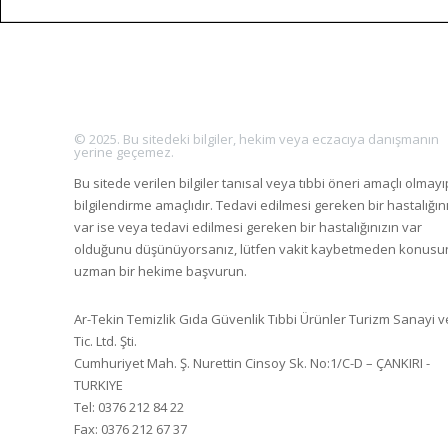
© 2025. Bu sitedeki bilgiler, hekim veya eczacıya danışmanın
yerine geçemez.
Bu sitede verilen bilgiler tanısal veya tıbbi öneri amaçlı olmayı
bilgilendirme amaçlıdır. Tedavi edilmesi gereken bir hastalığın
var ise veya tedavi edilmesi gereken bir hastalığınızın var
olduğunu düşünüyorsanız, lütfen vakit kaybetmeden konus
uzman bir hekime başvurun.
Ar-Tekin Temizlik Gıda Güvenlik Tıbbi Ürünler Turizm Sanayi v
Tic. Ltd. Şti.
Cumhuriyet Mah. Ş. Nurettin Cinsoy Sk. No:1/C-D – ÇANKIRI -
TURKIYE
Tel: 0376 212 84 22
Fax: 0376 212 67 37