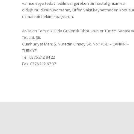
var ise veya tedavi edilmesi gereken bir hastalığınızın var
olduğunu düşünüyorsanız, lütfen vakit kaybetmeden konus
uzman bir hekime başvurun.
Ar-Tekin Temizlik Gıda Güvenlik Tıbbi Ürünler Turizm Sanayi v
Tic. Ltd. Şti.
Cumhuriyet Mah. Ş. Nurettin Cinsoy Sk. No:1/C-D – ÇANKIRI -
TURKIYE
Tel: 0376 212 84 22
Fax: 0376 212 67 37
Privacy
Terms
Sitemap