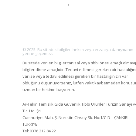
© 2025. Bu sitedeki bilgiler, hekim veya eczacıya danışmanın
yerine geçemez.
Bu sitede verilen bilgiler tanısal veya tıbbi öneri amaçlı olmayı
bilgilendirme amaçlıdır. Tedavi edilmesi gereken bir hastalığın
var ise veya tedavi edilmesi gereken bir hastalığınızın var
olduğunu düşünüyorsanız, lütfen vakit kaybetmeden konus
uzman bir hekime başvurun.
Ar-Tekin Temizlik Gıda Güvenlik Tıbbi Ürünler Turizm Sanayi v
Tic. Ltd. Şti.
Cumhuriyet Mah. Ş. Nurettin Cinsoy Sk. No:1/C-D – ÇANKIRI -
TURKIYE
Tel: 0376 212 84 22