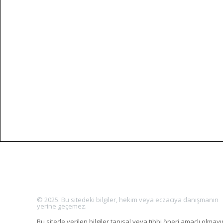
© 2025. Bu sitedeki bilgiler, hekim veya eczacıya danışmanın
yerine geçemez.
Bu sitede verilen bilgiler tanısal veya tıbbi öneri amaçlı olmayı